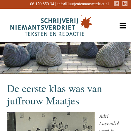
06 120 850 34 |
info@luutjeniemantsverdriet.nl
De eerste klas was van
juffrouw Maatjes
Adri
Luyendijk
werd in