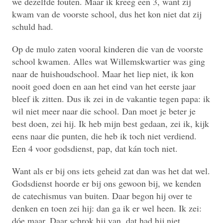
we dezelfde fouten. Maar ík kreeg een 3, want zíj
kwam van de voorste school, dus het kon niet dat zij
schuld had.
Op de mulo zaten vooral kinderen die van de voorste
school kwamen. Alles wat Willemskwartier was ging
naar de huishoudschool. Maar het liep niet, ik kon
nooit goed doen en aan het eind van het eerste jaar
bleef ik zitten. Dus ik zei in de vakantie tegen papa: ik
wil niet meer naar die school. Dan moet je beter je
best doen, zei hij. Ik heb mijn best gedaan, zei ik, kijk
eens naar die punten, die heb ik toch niet verdiend.
Een 4 voor godsdienst, pap, dat kán toch niet.
Want als er bij ons iets geheid zat dan was het dat wel.
Godsdienst hoorde er bij ons gewoon bij, we kenden
de catechismus van buiten. Daar begon hij over te
denken en toen zei hij: dan ga ik er wel heen. Ik zei:
dóe maar. Daar schrok hij van, dat had hij niet